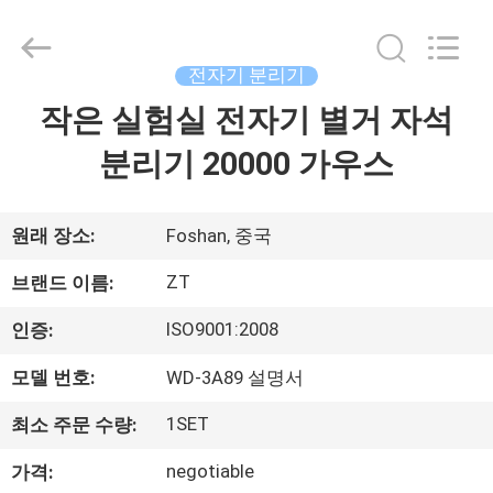
©
2015
-
2026
Foshan
전자기 분리기
Zhongtai
Machinery
Co.,
작은 실험실 전자기 별거 자석
집
Ltd..
All
Rights
분리기 20000 가우스
Reserved.
제
품
원래 장소:
Foshan, 중국
ZT
브랜드 이름:
우
ISO9001:2008
인증:
리
모델 번호:
WD-3A89 설명서
에
1SET
최소 주문 수량:
대
negotiable
가격: