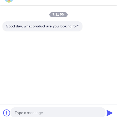
생산 라인에서 금속 오염물질 제거를 위한 150 Kg EM 2024 전자
기 분리기 자기 분리 기계
7:31 PM
150kg 전자기 분리기, 단열 카테고리 E와 자동 작동을 통해 자기
분리 프로세스를 보장합니다.
Good day, what product are you looking for?
모든
자석 분리기 기계
자력 분리 장비
높은 그라데이션 마
전자기 분리기
그네틱 분리기
건조한 자석 분리기
젖은 자석 분리기
컨베이어 벨트 자석 
영원한 자석 분리기
분리기
견적 요청