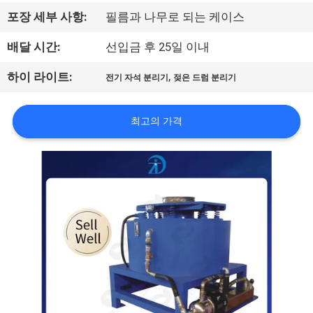
하
포장 세부 사항:
필름과 나무로 되는 케이스
여
배달 시간:
선입금 후 25일 이내
공
,
하이 라이트:
전기 자석 분리기
젖은 드럼 분리기
장
최고의 가격
여
행
품
질
관
리