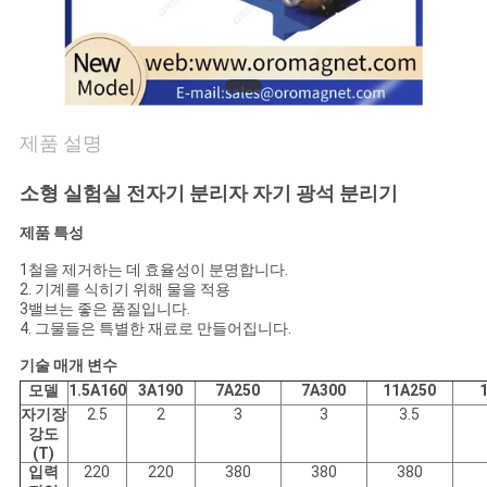
연
락
주
제품 설명
세
소형 실험실 전자기 분리자 자기 광석 분리기
요
제품 특성
1철을 제거하는 데 효율성이 분명합니다.
뉴
2. 기계를 식히기 위해 물을 적용
3밸브는 좋은 품질입니다.
4. 그물들은 특별한 재료로 만들어집니다.
스
기술 매개 변수
&
모델
1.5A160
3A190
7A250
7A300
11A250
지
자기장
2.5
2
3
3
3.5
강도
식
(T)
입력
220
220
380
380
380