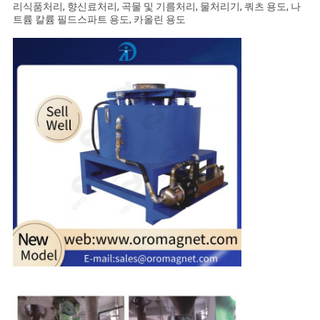
리식품처리, 향신료처리, 곡물 및 기름처리, 물처리기, 쿼츠 용도, 나
트륨 칼륨 필드스파트 용도, 카올린 용도