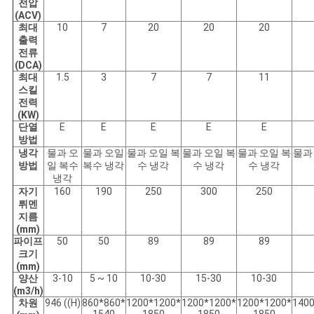
전압
(ACV)
경
최대
10
7
20
20
20
출력
전류
우
(DCA)
최대
1.5
3
7
7
11
스킬
전력
사
(KW)
단열
E
E
E
E
E
이
방법
냉각
물과 오
물과 오일
물과 오일 복
물과 오일 복
물과 오일 복
물과
트
방법
일 복수
복수 냉각
수 냉각
수 냉각
수 냉각
냉각
맵
자기
160
190
250
300
250
뤼멘
지름
(mm)
PRIVACY
파이프
50
50
89
89
89
크기
POLICY
(mm)
양산
3-10
5 ~ 10
10-30
15-30
10-30
(m3/h)
차원
946 ((H)
860*860*
1200*1200*
1200*1200*
1200*1200*
140