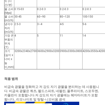
도 (시
간/분)
물 소비
0.15-03
0.2-0.3
0.2-0.3
0.2-0.3
(Mpa)
물 소비
30-45
60~90
80~120
100-150
(m3/h)
냉각수
2.5-3
3~4
4-5
5-6
처리
(m3/h)
가장 큰
4
5
11
14
부품의
무게
(T)
크기
3200x2340x2700
3600x2900x3200
3900x3300x3800
4200x3550x4200
(길이 x
너비 x
높
이,mm)
적용 범위
비금속 광물을 정화하고 저 강도 자기 광물을 분리하는 데 사용됩니
다. 비금속 광물은 쿼츠, 펠드스파트, 네펠린, 플루라이트, 스포두멘,
카올린이 포함됩니다.저 강도의 자기 광물에는 헤마타이트가 포함
됩니다., 리모나이트 및 탕탈-니오비움 광석