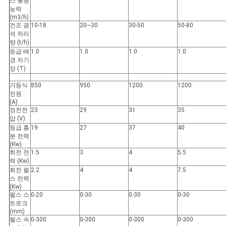
스 통행
능력
(m3/h)
건조 광
10-18
20~30
30-50
50-80
석 처리
량 (t/h)
등급 배
1.0
1.0
1.0
1.0
경 자기
장 (T)
가등식
850
950
1200
1200
전원
(A)
정전전
23
29
31
35
압 (V)
등급 흥
19
27
37
40
분 전력
(Kw)
회전 전
1.5
3
4
5.5
력 (Kw)
회전 펄
2.2
4
4
7.5
스 전력
(Kw)
펄스 스
0-20
0-30
0-30
0-30
트로크
(mm)
펄스 속
0-300
0-300
0-300
0-300