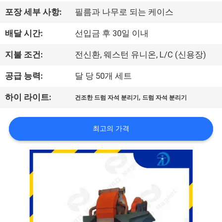
하
포장 세부 사항:
필름과 나무로 되는 케이스
여
배달 시간:
선입금 후 30일 이내
공
지불 조건:
전신환, 웨스턴 유니온, L/C (신용장)
장
공급 능력:
달 당 50개 세트
여
,
하이 라이트:
건조한 드럼 자석 분리기
드럼 자석 분리기
행
최고의 가격
품
질
관
리