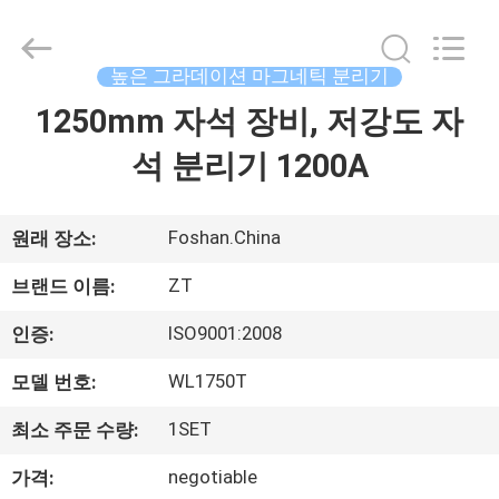
©
2015
-
2026
Foshan
높은 그라데이션 마그네틱 분리기
Zhongtai
Machinery
Co.,
1250mm 자석 장비, 저강도 자
집
Ltd..
All
Rights
석 분리기 1200A
Reserved.
제
품
Foshan.China
원래 장소:
ZT
브랜드 이름:
우
ISO9001:2008
인증:
리
WL1750T
모델 번호:
에
1SET
최소 주문 수량:
대
negotiable
가격: