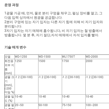
운영 과정
경
1광물 가공 때, 먼저, 물로 분리 구멍을 채우고, 펄싱 장비를 열고, 그
다음 입력 상자에서 원광을 공급합니다.
우
2분리 구멍에 있는 자기 입자는 다른 자기 힘에 의해 비 자기 입자와
분리됩니다.
3자기 입자는 자기 매체에 흡수됩니다, 비 자기 입자는 철 방출에서
방출됩니다. 몇 분 후, 자기 절단,자석 매체에서 자석 입자를 빨아.
사
이
기술 매개 변수
트
모델
WD-1250
WD-1500
WL1750T
WD-2000
회전용
1250
1500
1750
2000
맵
외부 지
름
(mm)
광물 크
-1.2 ((30-100)
-1.2 ((30-100)
-1.2 ((30-100)
-1.2 ((30-100)
기
PRIVACY
(mm),
(-200
POLICY
마일 %)
광물 밀
10-40
10-40
10-40
10-40
도 (%)
광물 펄
20~50
50-100
75-150
100~200