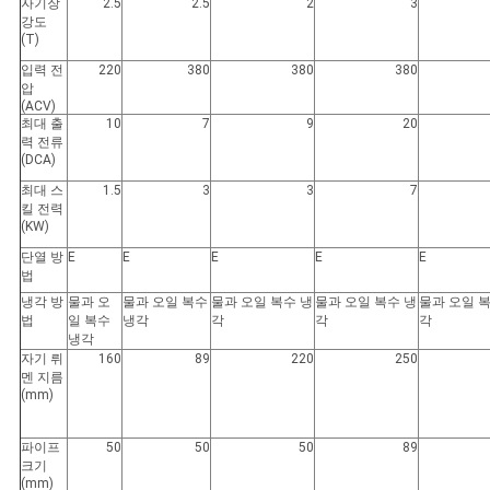
자기장
2.5
2.5
2
3
강도
(T)
입력 전
220
380
380
380
압
(ACV)
최대 출
10
7
9
20
력 전류
(DCA)
최대 스
1.5
3
3
7
킬 전력
(KW)
단열 방
E
E
E
E
E
법
냉각 방
물과 오
물과 오일 복수
물과 오일 복수 냉
물과 오일 복수 냉
물과 오일 
법
일 복수
냉각
각
각
각
냉각
자기 뤼
160
89
220
250
멘 지름
(mm)
파이프
50
50
50
89
크기
(mm)