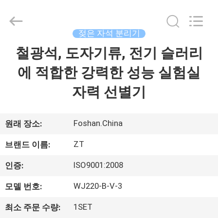
©
2015
-
2026
Foshan
젖은 자석 분리기
Zhongtai
Machinery
Co.,
철광석, 도자기류, 전기 슬러리
집
Ltd..
All
Rights
에 적합한 강력한 성능 실험실
Reserved.
제
자력 선별기
품
Foshan.China
원래 장소:
우
ZT
브랜드 이름:
리
ISO9001:2008
인증:
에
WJ220-B-V-3
모델 번호:
대
1SET
최소 주문 수량: