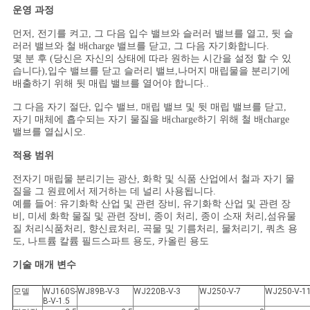
운영 과정
경
먼저, 전기를 켜고, 그 다음 입수 밸브와 슬러러 밸브를 열고, 뒷 슬
러러 밸브와 철 배charge 밸브를 닫고, 그 다음 자기화합니다.
우
몇 분 후 (당신은 자신의 상태에 따라 원하는 시간을 설정 할 수 있
습니다),입수 밸브를 닫고 슬러리 밸브,나머지 매립물을 분리기에
배출하기 위해 뒷 매립 밸브를 열어야 합니다..
사
그 다음 자기 절단, 입수 밸브, 매립 밸브 및 뒷 매립 밸브를 닫고,
자기 매체에 흡수되는 자기 물질을 배charge하기 위해 철 배charge
이
밸브를 열십시오.
적용 범위
트
전자기 매립물 분리기는 광산, 화학 및 식품 산업에서 철과 자기 물
맵
질을 그 원료에서 제거하는 데 널리 사용됩니다.
예를 들어: 유기화학 산업 및 관련 장비, 유기화학 산업 및 관련 장
비, 미세 화학 물질 및 관련 장비, 종이 처리, 종이 소재 처리,섬유물
질 처리식품처리, 향신료처리, 곡물 및 기름처리, 물처리기, 쿼츠 용
PRIVACY
도, 나트륨 칼륨 필드스파트 용도, 카올린 용도
POLICY
기술 매개 변수
모델
WJ160S-
WJ89B-V-3
WJ220B-V-3
WJ250-V-7
WJ250-V-1
B-V-1.5