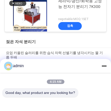
세라믹/광산/화학용 고성
능 전자기 분리기 7K300
negotiable MOQ:1SET
접촉
젖은 자석 분리기
요업 카올린 슬러리를 위한 습식 자력 선별기를 냉각시키는 물 기
름 두배
admin
세라믹 슬러리 화학 용액 저 에너지 EP 정보 세라믹 슬러리를 위한
높은 효과적인 자력 선별기
4:15 AM
세라믹 2.5T는 비 금속성 광물 물질을 위한 자력 선별기 기계를 축
였습니다
Good day, what product are you looking for?
모든