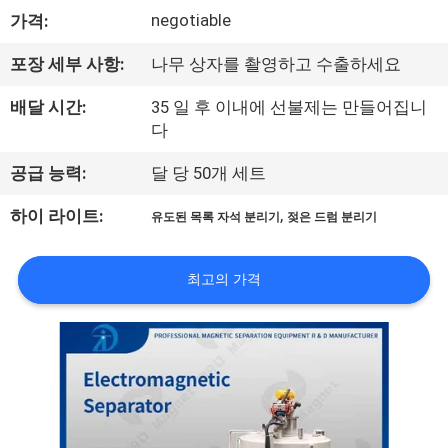
하
negotiable
가격:
여
포장 세부 사항:
나무 상자를 촬영하고 수출하세요
공
배달 시간:
35 일 후 이내에 선불제는 만들어집니
다
장
공급 능력:
달 당 50개 세트
여
,
하이 라이트:
유도된 목록 자석 분리기
젖은 드럼 분리기
행
최고의 가격
품
질
관
리