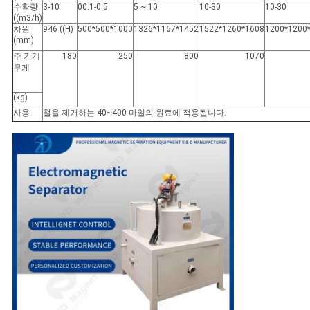
수확량
3-10
00.1-0.5
5 ~ 10
10-30
10-30
((m3/h)
차원
946 ((H)
500*500*1000
1326*1167*1452
1522*1260*1608
1200*1200
(mm)
주 기계
180
250
800
1070
무게
(kg)
사용
철을 제거하는 40~400 마일의 원료에 적용됩니다.