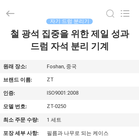
©
2015
-
2026
Foshan
자기 드럼 분리기
Zhongtai
Machinery
Co.,
철 광석 집중을 위한 제일 성과
집
Ltd..
All
Rights
드럼 자석 분리 기계
Reserved.
제
품
원래 장소:
Foshan, 중국
ZT
브랜드 이름:
우
ISO9001:2008
인증:
리
ZT-0250
모델 번호:
에
최소 주문 수량:
1 세트
대
포장 세부 사항:
필름과 나무로 되는 케이스