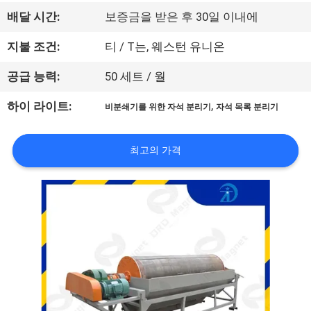
하
배달 시간:
보증금을 받은 후 30일 이내에
여
지불 조건:
티 / T는, 웨스턴 유니온
공
공급 능력:
50 세트 / 월
장
,
하이 라이트:
비분쇄기를 위한 자석 분리기
자석 목록 분리기
여
최고의 가격
행
품
질
관
리