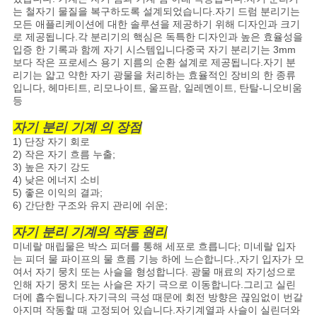
는 철자기 물질을 복구하도록 설계되었습니다.자기 드럼 분리기는
모든 애플리케이션에 대한 솔루션을 제공하기 위해 디자인과 크기
경
로 제공됩니다.각 분리기의 핵심은 독특한 디자인과 높은 효율성을
입증 한 기록과 함께 자기 시스템입니다중국 자기 분리기는 3mm
우
보다 작은 프로세스 용기 지름의 순환 설계로 제공됩니다.자기 분
리기는 얇고 약한 자기 광물을 처리하는 효율적인 장비의 한 종류
입니다, 헤마티트, 리모나이트, 울프람, 일레멘이트, 탄탈-니오비움
등
사
자기 분리 기계 의 장점
이
1) 단장 자기 회로
2) 작은 자기 흐름 누출;
트
3) 높은 자기 강도
4) 낮은 에너지 소비
맵
5) 좋은 이익의 결과;
6) 간단한 구조와 유지 관리에 쉬운;
자기 분리 기계의 작동 원리
PRIVACY
미네랄 매립물은 박스 피더를 통해 세포로 흐릅니다; 미네랄 입자
는 피더 물 파이프의 물 흐름 기능 하에 느슨합니다.,자기 입자가 모
POLICY
여서 자기 뭉치 또는 사슬을 형성합니다. 광물 매료의 자기성으로
인해 자기 뭉치 또는 사슬은 자기 극으로 이동합니다.그리고 실린
더에 흡수됩니다.자기극의 극성 때문에 회전 방향은 끊임없이 번갈
아지며 작동할 때 고정되어 있습니다.자기계열과 사슬이 실린더와